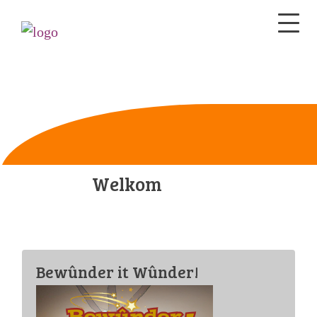
Welkom
Bewûnder it Wûnder!