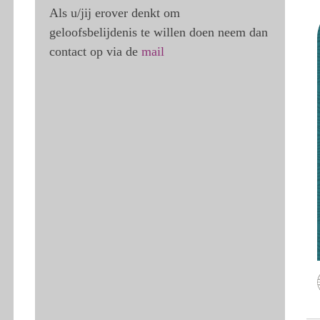
Als u/jij erover denkt om
geloofsbelijdenis te willen doen neem dan
contact op via de
mail