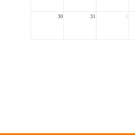
30
31
1