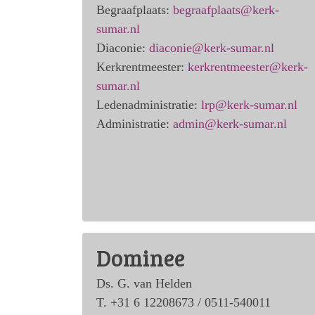
Begraafplaats:
begraafplaats@kerk-
sumar.nl
Diaconie:
diaconie@kerk-sumar.nl
Kerkrentmeester:
kerkrentmeester@kerk-
sumar.nl
Ledenadministratie:
lrp@kerk-sumar.nl
Administratie:
admin@kerk-sumar.nl
Dominee
Ds. G. van Helden
T. +31 6 12208673 / 0511-540011