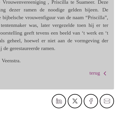
 Vrouwenvereeniging , Priscilla te Suameer. Deze
lling dezer ramen de noodige gelden bijeen. De
de bijbelsche vrouwenfiguur van de naam “Priscilla”,
tentenmaker was, later vergezelde toen hij er ter
oorstelling geeft tevens een beeld van ‘t werk en ‘t
 als geheel, hoewel er niet aan de vormgeving der
j de gerestaureerde ramen.
 Veenstra.
terug