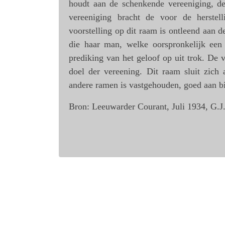
houdt aan de schenkende vereeniging, de
vereeniging bracht de voor de herste
voorstelling op dit raam is ontleend aan 
die haar man, welke oorspronkelijk een 
prediking van het geloof op uit trok. De v
doel der vereening. Dit raam sluit zich
andere ramen is vastgehouden, goed aan bi
Bron: Leeuwarder Courant, Juli 1934, G.J.