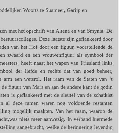
ddelijken Woorts te Suameer, Garijp en
zen met het opschrift van Altena en van Smynia. De
bestuurscolleges. Deze laatste zijn geflankeerd door
den van het Hof door een figuur, voorstellende de
 en zwaard en een vrouwenfiguur als symbool der
eesters heeft naast het wapen van Friesland links
mbool der liefde en rechts dat van goed beheer,
e arm een wetsrol. Het raam van de Staten van ‘t
t de figuur van Mars en aan de andere kant de godin
ten is geflankeerd met de sleutel van de schatkist
Van al deze ramen waren nog voldoende restanten
elling mogelijk maakten. Van het raam, waarop de
acht,was niets meer aanwezig. In verband hiermede
telling aangebracht, welke de herinnering levendig